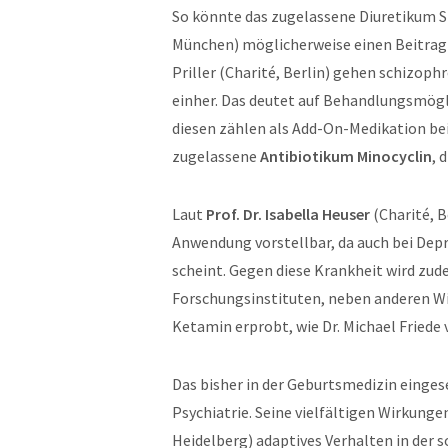
So könnte das zugelassene Diuretikum 
München) möglicherweise einen Beitrag z
Priller (Charité, Berlin) gehen schizo
einher. Das deutet auf Behandlungsmög
diesen zählen als Add-On-Medikation bei
zugelassene
Antibiotikum Minocyclin
, 
Laut
Prof. Dr. Isabella Heuser
(Charité, Be
Anwendung vorstellbar, da auch bei Depre
scheint. Gegen diese Krankheit wird z
Forschungsinstituten, neben anderen Wi
Ketamin erprobt, wie Dr. Michael Frie
Das bisher in der Geburtsmedizin eing
Psychiatrie. Seine vielfältigen Wirkunge
Heidelberg) adaptives Verhalten in der s