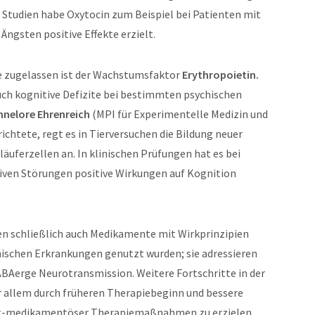
 Studien habe Oxytocin zum Beispiel bei Patienten mit
Ängsten positive Effekte erzielt.
e zugelassen ist der Wachstumsfaktor
Erythropoietin.
uch kognitive Defizite bei bestimmten psychischen
annelore Ehrenreich
(MPI für Experimentelle Medizin und
htete, regt es in Tierversuchen die Bildung neuer
uferzellen an. In klinischen Prüfungen hat es bei
tiven Störungen positive Wirkungen auf Kognition
n schließlich auch Medikamente mit Wirkprinzipien
chischen Erkrankungen genutzt wurden; sie adressieren
ABAerge Neurotransmission. Weitere Fortschritte in der
 allem durch früheren Therapiebeginn und bessere
-medikamentöser Therapiemaßnahmen zu erzielen.