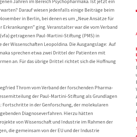
genen Jahren im Bereich Psychopharmaka. Ist jetzt ein
warten? Darauf wiesen jedenfalls einige Beiträge beim
November in Berlin, bei denen es um „Neue Ansätze für
 Erkrankungen” ging. Veranstalter war die vom Verband
fa) getragenen Paul-Martini-Stiftung (PMS) in
 der Wissenschaften Leopoldina. Die Ausgangslage: Auf
maka sprechen etwa zwei Drittel der Patienten mit
en an. Für das übrige Drittel richtet sich die Hoffnung
. Siegfried Throm vom Verband der forschenden Pharma-
essemitteilung der Paul-Martini-Stiftung als Grundlagen
: Fortschritte in der Genforschung, der molekularen
dgebenden Diagnoseverfahren. Hierzu hätten
jekte von Wissenschaft und Industrie im Rahmen der
agen, die gemeinsam von der EU und der Industrie