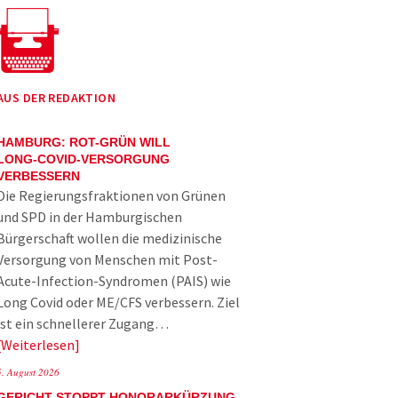
AUS DER REDAKTION
HAMBURG: ROT-GRÜN WILL
LONG-COVID-VERSORGUNG
VERBESSERN
Die Regierungsfraktionen von Grünen
und SPD in der Hamburgischen
Bürgerschaft wollen die medizinische
Versorgung von Menschen mit Post-
Acute-Infection-Syndromen (PAIS) wie
Long Covid oder ME/CFS verbessern. Ziel
ist ein schnellerer Zugang…
Weiterlesen
5. August 2026
GERICHT STOPPT HONORARKÜRZUNG