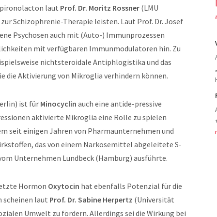
Spironolacton laut
Prof. Dr. Moritz Rossner
(LMU
ur Schizophrenie-Therapie leisten. Laut Prof. Dr. Josef
phrene Psychosen auch mit (Auto-) Immunprozessen
lichkeiten mit verfügbaren Immunmodulatoren hin. Zu
spielsweise nichtsteroidale Antiphlogistika und das
die die Aktivierung von Mikroglia verhindern können.
rlin) ist für
Minocyclin
auch eine antide-pressive
ssionen aktivierte Mikroglia eine Rolle zu spielen
udem seit einigen Jahren von Pharmaunternehmen und
rkstoffen, das von einem Narkosemittel abgeleitete S-
de vom Unternehmen Lundbeck (Hamburg) ausführte.
esetzte Hormon
Oxytocin
hat ebenfalls Potenzial für die
n scheinen laut
Prof. Dr. Sabine Herpertz
(Universität
ozialen Umwelt zu fördern. Allerdings sei die Wirkung bei