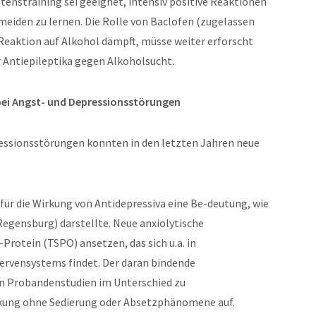
tenstraining sei geeignet, intensiv positive Reaktionen
rmeiden zu lernen. Die Rolle von Baclofen (zugelassen
Reaktion auf Alkohol dämpft, müsse weiter erforscht
 Antiepileptika gegen Alkoholsucht.
ei Angst- und Depressionsstörungen
essionsstörungen konnten in den letzten Jahren neue
für die Wirkung von Antidepressiva eine Be-deutung, wie
Regensburg) darstellte. Neue anxiolytische
otein (TSPO) ansetzen, das sich u.a. in
Nervensystems findet. Der daran bindende
in Probandenstudien im Unterschied zu
rkung ohne Sedierung oder Absetzphänomene auf.