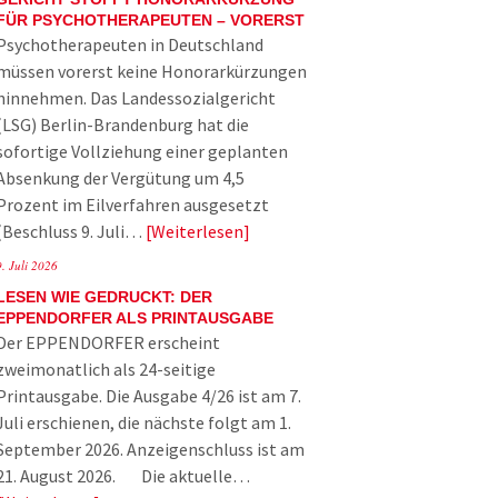
FÜR PSYCHOTHERAPEUTEN – VORERST
Psychotherapeuten in Deutschland
müssen vorerst keine Honorarkürzungen
hinnehmen. Das Landessozialgericht
(LSG) Berlin-Brandenburg hat die
sofortige Vollziehung einer geplanten
Absenkung der Vergütung um 4,5
Prozent im Eilverfahren ausgesetzt
(Beschluss 9. Juli…
Weiterlesen
9. Juli 2026
LESEN WIE GEDRUCKT: DER
EPPENDORFER ALS PRINTAUSGABE
Der EPPENDORFER erscheint
zweimonatlich als 24-seitige
Printausgabe. Die Ausgabe 4/26 ist am 7.
Juli erschienen, die nächste folgt am 1.
September 2026. Anzeigenschluss ist am
21. August 2026. Die aktuelle…