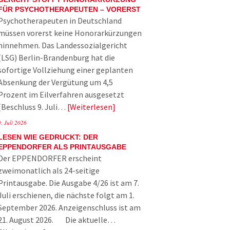
FÜR PSYCHOTHERAPEUTEN – VORERST
Psychotherapeuten in Deutschland
müssen vorerst keine Honorarkürzungen
hinnehmen. Das Landessozialgericht
(LSG) Berlin-Brandenburg hat die
sofortige Vollziehung einer geplanten
Absenkung der Vergütung um 4,5
Prozent im Eilverfahren ausgesetzt
(Beschluss 9. Juli…
Weiterlesen
9. Juli 2026
LESEN WIE GEDRUCKT: DER
EPPENDORFER ALS PRINTAUSGABE
Der EPPENDORFER erscheint
zweimonatlich als 24-seitige
Printausgabe. Die Ausgabe 4/26 ist am 7.
Juli erschienen, die nächste folgt am 1.
September 2026. Anzeigenschluss ist am
21. August 2026. Die aktuelle…