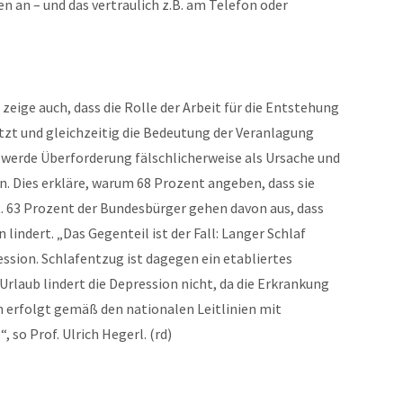
n an – und das vertraulich z.B. am Telefon oder
ige auch, dass die Rolle der Arbeit für die Entstehung
zt und gleichzeitig die Bedeutung der Veranlagung
 werde Überforderung fälschlicherweise als Ursache und
n. Dies erkläre, warum 68 Prozent angeben, dass sie
ft. 63 Prozent der Bundesbürger gehen davon aus, dass
 lindert. „Das Gegenteil ist der Fall: Langer Schlaf
ession. Schlafentzug ist dagegen ein etabliertes
Urlaub lindert die Depression nicht, da die Erkrankung
n erfolgt gemäß den nationalen Leitlinien mit
 so Prof. Ulrich Hegerl. (rd)