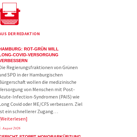
AUS DER REDAKTION
HAMBURG: ROT-GRÜN WILL
LONG-COVID-VERSORGUNG
VERBESSERN
Die Regierungsfraktionen von Grünen
und SPD in der Hamburgischen
Bürgerschaft wollen die medizinische
Versorgung von Menschen mit Post-
Acute-Infection-Syndromen (PAIS) wie
Long Covid oder ME/CFS verbessern. Ziel
ist ein schnellerer Zugang…
Weiterlesen
5. August 2026
GERICHT STOPPT HONORARKÜRZUNG