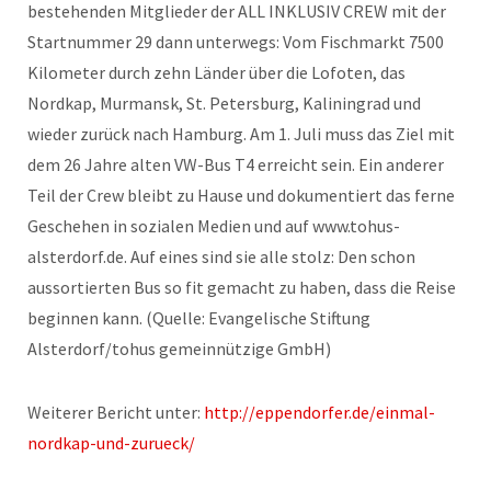
bestehenden Mitglieder der ALL INKLUSIV CREW mit der
Startnummer 29 dann unterwegs: Vom Fischmarkt 7500
Kilometer durch zehn Länder über die Lofoten, das
Nordkap, Murmansk, St. Petersburg, Kaliningrad und
wieder zurück nach Hamburg. Am 1. Juli muss das Ziel mit
dem 26 Jahre alten VW-Bus T4 erreicht sein. Ein anderer
Teil der Crew bleibt zu Hause und dokumentiert das ferne
Geschehen in sozialen Medien und auf www.tohus-
alsterdorf.de. Auf eines sind sie alle stolz: Den schon
aussortierten Bus so fit gemacht zu haben, dass die Reise
beginnen kann. (Quelle: Evangelische Stiftung
Alsterdorf/tohus gemeinnützige GmbH)
Weiterer Bericht unter:
http://eppendorfer.de/einmal-
nordkap-und-zurueck/