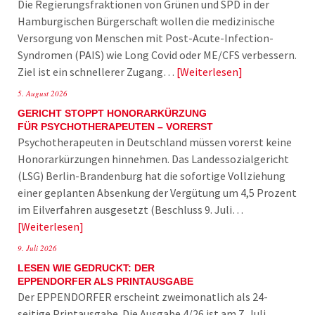
Die Regierungsfraktionen von Grünen und SPD in der
Hamburgischen Bürgerschaft wollen die medizinische
Versorgung von Menschen mit Post-Acute-Infection-
Syndromen (PAIS) wie Long Covid oder ME/CFS verbessern.
Ziel ist ein schnellerer Zugang…
Weiterlesen
5. August 2026
GERICHT STOPPT HONORARKÜRZUNG
FÜR PSYCHOTHERAPEUTEN – VORERST
Psychotherapeuten in Deutschland müssen vorerst keine
Honorarkürzungen hinnehmen. Das Landessozialgericht
(LSG) Berlin-Brandenburg hat die sofortige Vollziehung
einer geplanten Absenkung der Vergütung um 4,5 Prozent
im Eilverfahren ausgesetzt (Beschluss 9. Juli…
Weiterlesen
9. Juli 2026
LESEN WIE GEDRUCKT: DER
EPPENDORFER ALS PRINTAUSGABE
Der EPPENDORFER erscheint zweimonatlich als 24-
seitige Printausgabe. Die Ausgabe 4/26 ist am 7. Juli