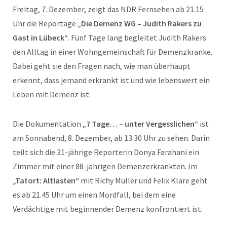
Freitag, 7. Dezember, zeigt das NDR Fernsehen ab 21.15
Uhr die Reportage
„Die Demenz WG – Judith Rakers zu
Gast in Lübeck“
. Fünf Tage lang begleitet Judith Rakers
den Alltag in einer Wohngemeinschaft für Demenzkranke.
Dabei geht sie den Fragen nach, wie man überhaupt
erkennt, dass jemand erkrankt ist und wie lebenswert ein
Leben mit Demenz ist.
Die Dokumentation
„7 Tage… – unter Vergesslichen“
ist
am Sonnabend, 8. Dezember, ab 13.30 Uhr zu sehen. Darin
teilt sich die 31-jährige Reporterin Donya Farahani ein
Zimmer mit einer 88-jährigen Demenzerkrankten. Im
„Tatort: Altlasten“
mit Richy Müller und Felix Klare geht
es ab 21.45 Uhr um einen Mordfall, bei dem eine
Verdächtige mit beginnender Demenz konfrontiert ist.