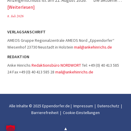
Anzeigenschluss ist am 21. August 2026. Die aktuelle…
Weiterlesen
8. Juli 2026
VERLAGSANSCHRIFT
AMEOS Gruppe Regionalzentrale AMEOS Nord „Eppendorfer“
Wiesenhof 23730 Neustadt in Holstein
mail@ankehinrichs.de
REDAKTION
Anke Hinrichs
Redaktionsbüro NORDWORT
Tel: +49 (0) 40 413 585
24 Fax +49 (0) 40 413 585 28
mail@ankehinrichs.de
Alle Inhalte © 2025 Eppendorfer.de |
Impressum
|
Datenschutz
|
Barrierefreiheit
|
Cookie-Einstellungen