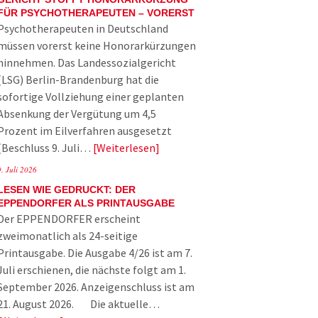
FÜR PSYCHOTHERAPEUTEN – VORERST
Psychotherapeuten in Deutschland
müssen vorerst keine Honorarkürzungen
hinnehmen. Das Landessozialgericht
(LSG) Berlin-Brandenburg hat die
sofortige Vollziehung einer geplanten
Absenkung der Vergütung um 4,5
Prozent im Eilverfahren ausgesetzt
(Beschluss 9. Juli…
Weiterlesen
9. Juli 2026
LESEN WIE GEDRUCKT: DER
EPPENDORFER ALS PRINTAUSGABE
Der EPPENDORFER erscheint
zweimonatlich als 24-seitige
Printausgabe. Die Ausgabe 4/26 ist am 7.
Juli erschienen, die nächste folgt am 1.
September 2026. Anzeigenschluss ist am
21. August 2026. Die aktuelle…