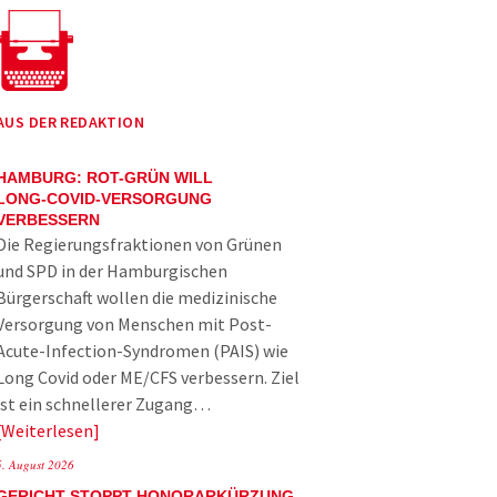
AUS DER REDAKTION
HAMBURG: ROT-GRÜN WILL
LONG-COVID-VERSORGUNG
VERBESSERN
Die Regierungsfraktionen von Grünen
und SPD in der Hamburgischen
Bürgerschaft wollen die medizinische
Versorgung von Menschen mit Post-
Acute-Infection-Syndromen (PAIS) wie
Long Covid oder ME/CFS verbessern. Ziel
ist ein schnellerer Zugang…
Weiterlesen
5. August 2026
GERICHT STOPPT HONORARKÜRZUNG