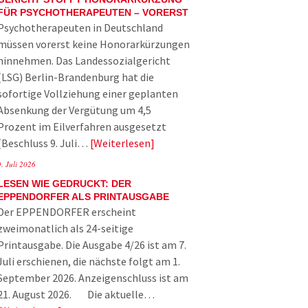
FÜR PSYCHOTHERAPEUTEN – VORERST
Psychotherapeuten in Deutschland
müssen vorerst keine Honorarkürzungen
hinnehmen. Das Landessozialgericht
(LSG) Berlin-Brandenburg hat die
sofortige Vollziehung einer geplanten
Absenkung der Vergütung um 4,5
Prozent im Eilverfahren ausgesetzt
(Beschluss 9. Juli…
Weiterlesen
9. Juli 2026
LESEN WIE GEDRUCKT: DER
EPPENDORFER ALS PRINTAUSGABE
Der EPPENDORFER erscheint
zweimonatlich als 24-seitige
Printausgabe. Die Ausgabe 4/26 ist am 7.
Juli erschienen, die nächste folgt am 1.
September 2026. Anzeigenschluss ist am
21. August 2026. Die aktuelle…