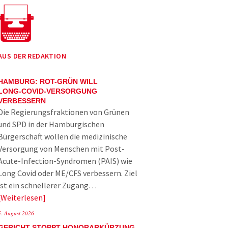
AUS DER REDAKTION
HAMBURG: ROT-GRÜN WILL
LONG-COVID-VERSORGUNG
VERBESSERN
Die Regierungsfraktionen von Grünen
und SPD in der Hamburgischen
Bürgerschaft wollen die medizinische
Versorgung von Menschen mit Post-
Acute-Infection-Syndromen (PAIS) wie
Long Covid oder ME/CFS verbessern. Ziel
ist ein schnellerer Zugang…
Weiterlesen
5. August 2026
GERICHT STOPPT HONORARKÜRZUNG