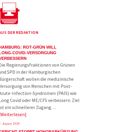
AUS DER REDAKTION
HAMBURG: ROT-GRÜN WILL
LONG-COVID-VERSORGUNG
VERBESSERN
Die Regierungsfraktionen von Grünen
und SPD in der Hamburgischen
Bürgerschaft wollen die medizinische
Versorgung von Menschen mit Post-
Acute-Infection-Syndromen (PAIS) wie
Long Covid oder ME/CFS verbessern. Ziel
ist ein schnellerer Zugang…
Weiterlesen
5. August 2026
GERICHT STOPPT HONORARKÜRZUNG