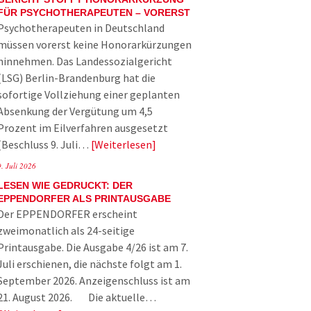
FÜR PSYCHOTHERAPEUTEN – VORERST
Psychotherapeuten in Deutschland
müssen vorerst keine Honorarkürzungen
hinnehmen. Das Landessozialgericht
(LSG) Berlin-Brandenburg hat die
sofortige Vollziehung einer geplanten
Absenkung der Vergütung um 4,5
Prozent im Eilverfahren ausgesetzt
(Beschluss 9. Juli…
Weiterlesen
9. Juli 2026
LESEN WIE GEDRUCKT: DER
EPPENDORFER ALS PRINTAUSGABE
Der EPPENDORFER erscheint
zweimonatlich als 24-seitige
Printausgabe. Die Ausgabe 4/26 ist am 7.
Juli erschienen, die nächste folgt am 1.
September 2026. Anzeigenschluss ist am
21. August 2026. Die aktuelle…