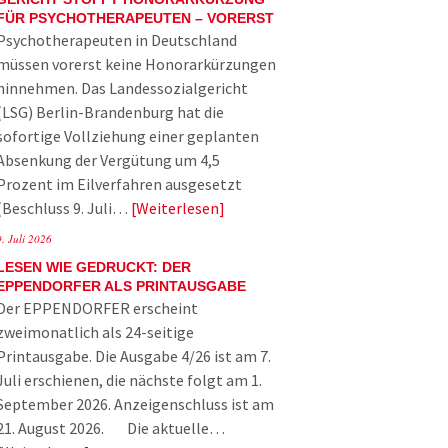
FÜR PSYCHOTHERAPEUTEN – VORERST
Psychotherapeuten in Deutschland
müssen vorerst keine Honorarkürzungen
hinnehmen. Das Landessozialgericht
(LSG) Berlin-Brandenburg hat die
sofortige Vollziehung einer geplanten
Absenkung der Vergütung um 4,5
Prozent im Eilverfahren ausgesetzt
(Beschluss 9. Juli…
Weiterlesen
9. Juli 2026
LESEN WIE GEDRUCKT: DER
EPPENDORFER ALS PRINTAUSGABE
Der EPPENDORFER erscheint
zweimonatlich als 24-seitige
Printausgabe. Die Ausgabe 4/26 ist am 7.
Juli erschienen, die nächste folgt am 1.
September 2026. Anzeigenschluss ist am
21. August 2026. Die aktuelle…