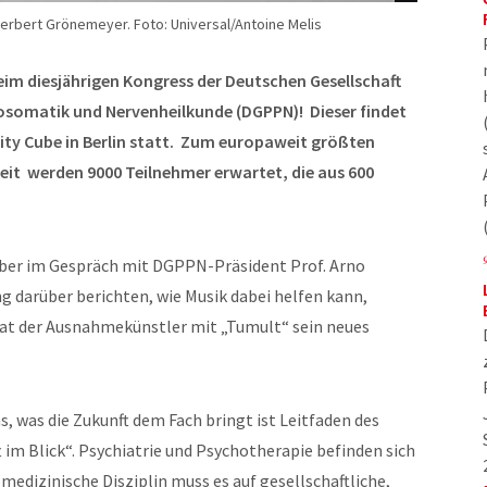
Herbert Grönemeyer. Foto: Universal/Antoine Melis
eim diesjährigen Kongress der Deutschen Gesellschaft
hosomatik und Nervenheilkunde (DGPPN)!
Dieser findet
ity Cube in Berlin statt. Zum europaweit größten
it werden 9000 Teilnehmer erwartet, die aus 600
ber im Gespräch mit DGPPN-Präsident Prof. Arno
g darüber berichten, wie Musik dabei helfen kann,
hat der Ausnahmekünstler mit „Tumult“ sein neues
, was die Zukunft dem Fach bringt ist Leitfaden des
 im Blick“. Psychiatrie und Psychotherapie befinden sich
edizinische Disziplin muss es auf gesellschaftliche,