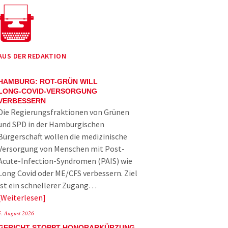
AUS DER REDAKTION
HAMBURG: ROT-GRÜN WILL
LONG-COVID-VERSORGUNG
VERBESSERN
Die Regierungsfraktionen von Grünen
und SPD in der Hamburgischen
Bürgerschaft wollen die medizinische
Versorgung von Menschen mit Post-
Acute-Infection-Syndromen (PAIS) wie
Long Covid oder ME/CFS verbessern. Ziel
ist ein schnellerer Zugang…
Weiterlesen
5. August 2026
GERICHT STOPPT HONORARKÜRZUNG