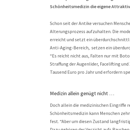
Schönheitsmedizin die eigene Attraktivi
Schon seit der Antike versuchen Menschen
Alterungsprozess aufzuhalten. Die mode
erreicht und setzt ein überdurchschnitt
Anti-Aging-Bereich, setzen ein überdur
“Es reicht nicht aus, Falten nur mit Bo
Straffung der Augenlider, Facelifting u
Tausend Euro pro Jahr und erfordern spe
Medizin allein genügt nicht …
Doch allein die medizinischen Eingriffe r
Schönheitsmedizin kann Menschen zehn 
fest. “Aber um diesen Zustand langfristig
Dazu gehören der Verzicht aufs Rauche