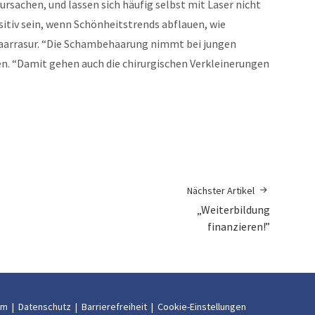
rsachen, und lassen sich häufig selbst mit Laser nicht
sitiv sein, wenn Schönheitstrends abflauen, wie
haarrasur. “Die Schambehaarung nimmt bei jungen
en. “Damit gehen auch die chirurgischen Verkleinerungen
Nächster Artikel
„Weiterbildung
finanzieren!”
um
|
Datenschutz
|
Barrierefreiheit
|
Cookie-Einstellungen