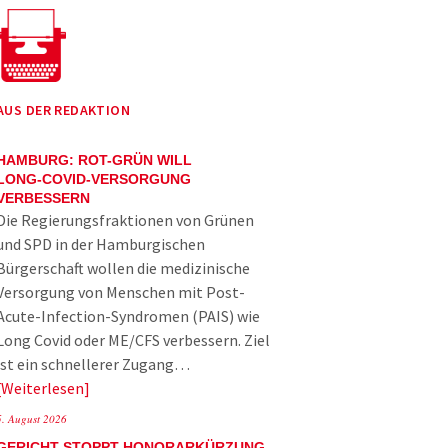
AUS DER REDAKTION
HAMBURG: ROT-GRÜN WILL
LONG-COVID-VERSORGUNG
VERBESSERN
Die Regierungsfraktionen von Grünen
und SPD in der Hamburgischen
Bürgerschaft wollen die medizinische
Versorgung von Menschen mit Post-
Acute-Infection-Syndromen (PAIS) wie
Long Covid oder ME/CFS verbessern. Ziel
ist ein schnellerer Zugang…
Weiterlesen
5. August 2026
GERICHT STOPPT HONORARKÜRZUNG