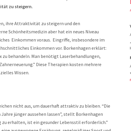
tät zu steigern.
, ihre Attraktivität zu steigern und den
rne Schönheitsmedizin aber hat ein neues Niveau
liches Einkommen voraus. Eingriffe, insbesondere im
chschnittliches Einkommen vor. Borkenhagen erklärt:
tox zu behandeln. Man benötigt Laserbehandlungen,
nd Zahnerneuerung.” Diese Therapien kosten mehrere
zielles Wissen.
eichen nicht aus, um dauerhaft attraktiv zu bleiben. “Die
Jahre jünger aussehen lassen”, stellt Borkenhagen
 zu erhalten, ist ein gesunder Lebensstil erforderlich.”
n, eine ausgewogene Ernährung, regelmäßiger Sport und