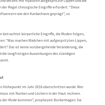
sind derzeit mit Hyaluron aufgespritzte Lippen und die
 der Regel chirurgische Eingriffe erfordert. “Diese
nfluencern wie den Kardashians geprägt”, so
etrachtet körperliche Eingriffe, die Moden folgen,
zen: “Was machen Mädchen mit aufgespritzten Lippen,
dert? Das ist keine vorübergehende Veränderung, die
d die langfristigen Auswirkungen des ständigen
kannt.
ut
eren Höhepunkt im Jahr 2016 überschritten wurde. Wer
muss mit Narben und Löchern in der Haut rechnen.
s der Mode kommen”, prophezeit Borkenhagen. Sie