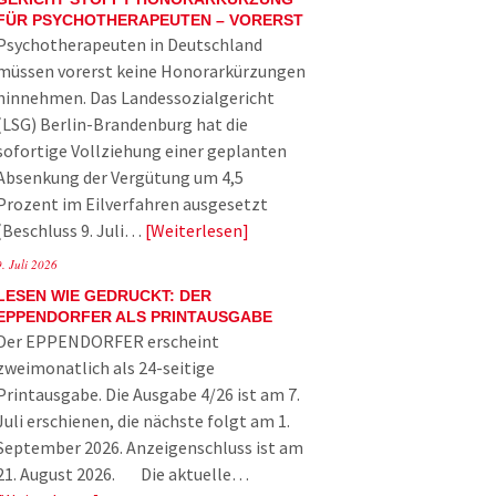
FÜR PSYCHOTHERAPEUTEN – VORERST
Psychotherapeuten in Deutschland
müssen vorerst keine Honorarkürzungen
hinnehmen. Das Landessozialgericht
(LSG) Berlin-Brandenburg hat die
sofortige Vollziehung einer geplanten
Absenkung der Vergütung um 4,5
Prozent im Eilverfahren ausgesetzt
(Beschluss 9. Juli…
Weiterlesen
9. Juli 2026
LESEN WIE GEDRUCKT: DER
EPPENDORFER ALS PRINTAUSGABE
Der EPPENDORFER erscheint
zweimonatlich als 24-seitige
Printausgabe. Die Ausgabe 4/26 ist am 7.
Juli erschienen, die nächste folgt am 1.
September 2026. Anzeigenschluss ist am
21. August 2026. Die aktuelle…