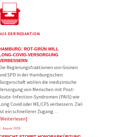
AUS DER REDAKTION
HAMBURG: ROT-GRÜN WILL
LONG-COVID-VERSORGUNG
VERBESSERN
Die Regierungsfraktionen von Grünen
und SPD in der Hamburgischen
Bürgerschaft wollen die medizinische
Versorgung von Menschen mit Post-
Acute-Infection-Syndromen (PAIS) wie
Long Covid oder ME/CFS verbessern. Ziel
ist ein schnellerer Zugang…
Weiterlesen
5. August 2026
GERICHT STOPPT HONORARKÜRZUNG