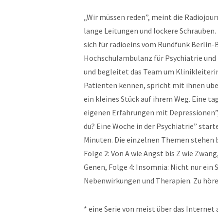
„Wir müssen reden”, meint die Radiojour
lange Leitungen und lockere Schrauben.
sich für radioeins vom Rundfunk Berlin-
Hochschulambulanz für Psychiatrie und
und begleitet das Team um Klinikleiterin 
Patienten kennen, spricht mit ihnen üb
ein kleines Stück auf ihrem Weg. Eine ta
eigenen Erfahrungen mit Depressionen”,
du? Eine Woche in der Psychiatrie” start
Minuten. Die einzelnen Themen stehen ber
Folge 2: Von A wie Angst bis Z wie Zwang
Genen, Folge 4: Insomnia: Nicht nur ein S
Nebenwirkungen und Therapien. Zu hör
* eine Serie von meist über das Interne