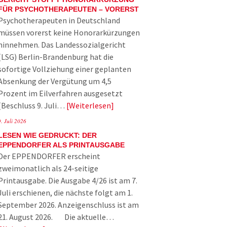
FÜR PSYCHOTHERAPEUTEN – VORERST
Psychotherapeuten in Deutschland
müssen vorerst keine Honorarkürzungen
hinnehmen. Das Landessozialgericht
(LSG) Berlin-Brandenburg hat die
sofortige Vollziehung einer geplanten
Absenkung der Vergütung um 4,5
Prozent im Eilverfahren ausgesetzt
(Beschluss 9. Juli…
Weiterlesen
9. Juli 2026
LESEN WIE GEDRUCKT: DER
EPPENDORFER ALS PRINTAUSGABE
Der EPPENDORFER erscheint
zweimonatlich als 24-seitige
Printausgabe. Die Ausgabe 4/26 ist am 7.
Juli erschienen, die nächste folgt am 1.
September 2026. Anzeigenschluss ist am
21. August 2026. Die aktuelle…