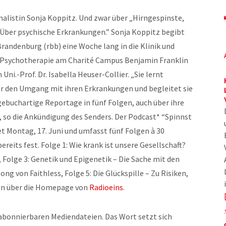
nalistin Sonja Koppitz. Und zwar über „Hirngespinste,
 Über psychische Erkrankungen.” Sonja Koppitz begibt
Brandenburg (rbb) eine Woche lang in die Klinik und
 Psychotherapie am Charité Campus Benjamin Franklin
Uni.-Prof. Dr. Isabella Heuser-Collier. „Sie lernt
er den Umgang mit ihren Erkrankungen und begleitet sie
gebuchartige Reportage in fünf Folgen, auch über ihre
 so die Ankündigung des Senders. Der Podcast* “Spinnst
et Montag, 17. Juni und umfasst fünf Folgen à 30
eits fest. Folge 1: Wie krank ist unsere Gesellschaft?
, Folge 3: Genetik und Epigenetik – Die Sache mit den
ong von Faithless, Folge 5: Die Glückspille – Zu Risiken,
en über die Homepage von
Radioeins
.
t abonnierbaren Mediendateien. Das Wort setzt sich