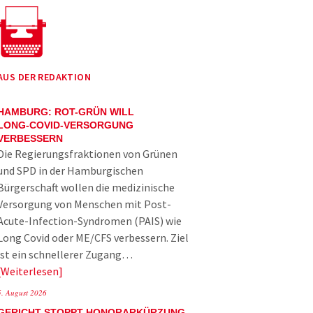
AUS DER REDAKTION
HAMBURG: ROT-GRÜN WILL
LONG-COVID-VERSORGUNG
VERBESSERN
Die Regierungsfraktionen von Grünen
und SPD in der Hamburgischen
Bürgerschaft wollen die medizinische
Versorgung von Menschen mit Post-
Acute-Infection-Syndromen (PAIS) wie
Long Covid oder ME/CFS verbessern. Ziel
ist ein schnellerer Zugang…
Weiterlesen
5. August 2026
GERICHT STOPPT HONORARKÜRZUNG