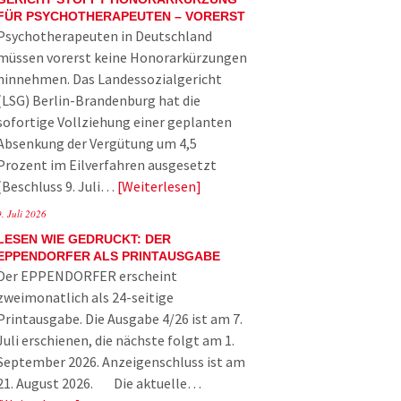
FÜR PSYCHOTHERAPEUTEN – VORERST
Psychotherapeuten in Deutschland
müssen vorerst keine Honorarkürzungen
hinnehmen. Das Landessozialgericht
(LSG) Berlin-Brandenburg hat die
sofortige Vollziehung einer geplanten
Absenkung der Vergütung um 4,5
Prozent im Eilverfahren ausgesetzt
(Beschluss 9. Juli…
Weiterlesen
9. Juli 2026
LESEN WIE GEDRUCKT: DER
EPPENDORFER ALS PRINTAUSGABE
Der EPPENDORFER erscheint
zweimonatlich als 24-seitige
Printausgabe. Die Ausgabe 4/26 ist am 7.
Juli erschienen, die nächste folgt am 1.
September 2026. Anzeigenschluss ist am
21. August 2026. Die aktuelle…