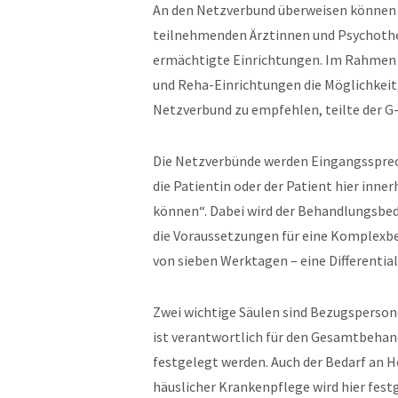
An den Netzverbund überweisen können a
teilnehmenden Ärztinnen und Psychothe
ermächtigte Einrichtungen. Im Rahmen
und Reha-Einrichtungen die Möglichkeit
Netzverbund zu empfehlen, teilte der G-
Die Netzverbünde werden Eingangssprech
die Patientin oder der Patient hier in
können“. Dabei wird der Behandlungsbed
die Voraussetzungen für eine Komplexbeh
von sieben Werktagen – eine Differentia
Zwei wichtige Säulen sind Bezugsperso
ist verantwortlich für den Gesamtbehand
festgelegt werden. Auch der Bedarf an H
häuslicher Krankenpflege wird hier fes