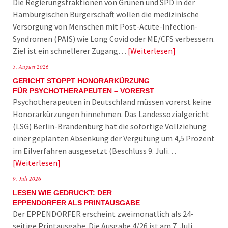
Die Regierungsfraktionen von Grünen und SPD in der
Hamburgischen Bürgerschaft wollen die medizinische
Versorgung von Menschen mit Post-Acute-Infection-
Syndromen (PAIS) wie Long Covid oder ME/CFS verbessern.
Ziel ist ein schnellerer Zugang…
Weiterlesen
5. August 2026
GERICHT STOPPT HONORARKÜRZUNG
FÜR PSYCHOTHERAPEUTEN – VORERST
Psychotherapeuten in Deutschland müssen vorerst keine
Honorarkürzungen hinnehmen. Das Landessozialgericht
(LSG) Berlin-Brandenburg hat die sofortige Vollziehung
einer geplanten Absenkung der Vergütung um 4,5 Prozent
im Eilverfahren ausgesetzt (Beschluss 9. Juli…
Weiterlesen
9. Juli 2026
LESEN WIE GEDRUCKT: DER
EPPENDORFER ALS PRINTAUSGABE
Der EPPENDORFER erscheint zweimonatlich als 24-
seitige Printausgabe. Die Ausgabe 4/26 ist am 7. Juli