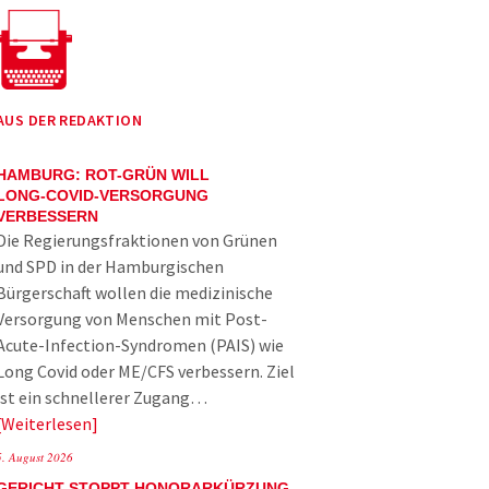
AUS DER REDAKTION
HAMBURG: ROT-GRÜN WILL
LONG-COVID-VERSORGUNG
VERBESSERN
Die Regierungsfraktionen von Grünen
und SPD in der Hamburgischen
Bürgerschaft wollen die medizinische
Versorgung von Menschen mit Post-
Acute-Infection-Syndromen (PAIS) wie
Long Covid oder ME/CFS verbessern. Ziel
ist ein schnellerer Zugang…
Weiterlesen
5. August 2026
GERICHT STOPPT HONORARKÜRZUNG