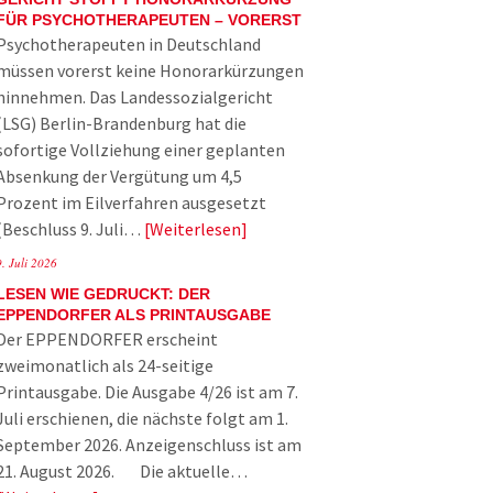
FÜR PSYCHOTHERAPEUTEN – VORERST
Psychotherapeuten in Deutschland
müssen vorerst keine Honorarkürzungen
hinnehmen. Das Landessozialgericht
(LSG) Berlin-Brandenburg hat die
sofortige Vollziehung einer geplanten
Absenkung der Vergütung um 4,5
Prozent im Eilverfahren ausgesetzt
(Beschluss 9. Juli…
Weiterlesen
9. Juli 2026
LESEN WIE GEDRUCKT: DER
EPPENDORFER ALS PRINTAUSGABE
Der EPPENDORFER erscheint
zweimonatlich als 24-seitige
Printausgabe. Die Ausgabe 4/26 ist am 7.
Juli erschienen, die nächste folgt am 1.
September 2026. Anzeigenschluss ist am
21. August 2026. Die aktuelle…