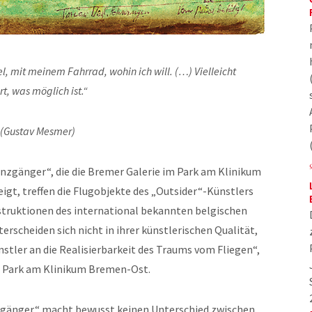
gel, mit meinem Fahrrad, wohin ich will. (…) Vielleicht
t, was möglich ist.“
(Gustav Mesmer)
renzgänger“, die die Bremer Galerie im Park am Klinikum
gt, treffen die Flugobjekte des „Outsider“-Künstlers
truktionen des international bekannten belgischen
rscheiden sich nicht in ihrer künstlerischen Qualität,
nstler an die Realisierbarkeit des Traums vom Fliegen“,
im Park am Klinikum Bremen-Ost.
enzgänger“ macht bewusst keinen Unterschied zwischen