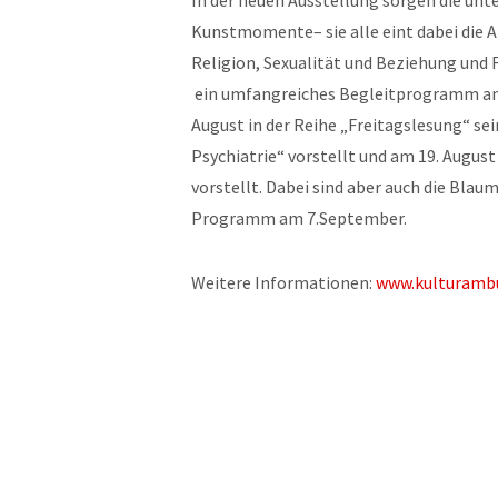
In der neuen Ausstellung sorgen die unt
Kunstmomente– sie alle eint dabei die 
Religion, Sexualität und Beziehung und F
ein umfangreiches Begleitprogramm an. 
August in der Reihe „Freitagslesung“ s
Psychiatrie“ vorstellt und am 19. August
vorstellt. Dabei sind aber auch die Bla
Programm am 7.September.
Weitere Informationen:
www.kulturambu